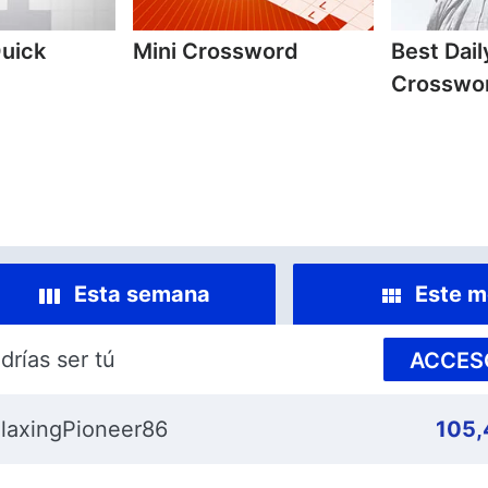
Quick
Mini Crossword
Best Dai
Crosswo
Esta semana
Este m
drías ser tú
ACCES
laxingPioneer86
105,