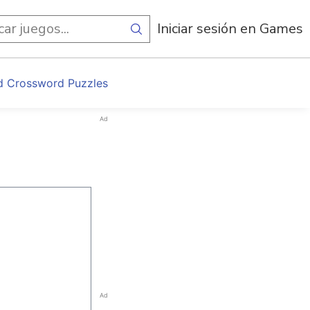
egos
Iniciar sesión en Games
d Crossword Puzzles
Ad
Ad