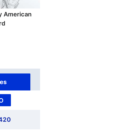
ly American
rd
es
O
420