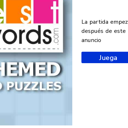
la partida empezará
después de este
anuncio
Juega