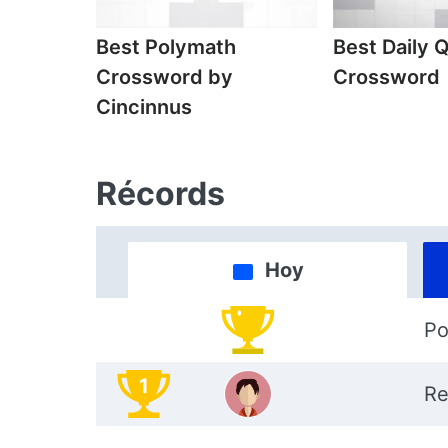
Best Polymath
Best Daily 
Crossword by
Crossword
Cincinnus
Récords
Hoy
Po
1
Re