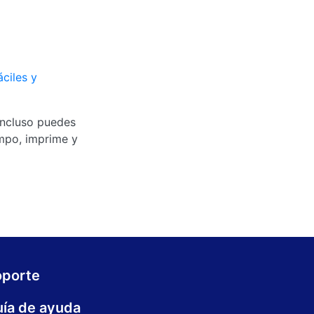
áciles y
Incluso puedes
empo, imprime y
oporte
ía de ayuda