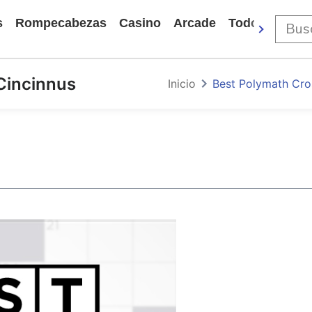
s
Rompecabezas
Casino
Arcade
Todos Los Ju
Cincinnus
Inicio
Best Polymath Cro