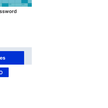
ossword
es
O