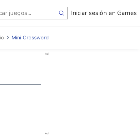
egos
Iniciar sesión en Games
io
Mini Crossword
Ad
Ad