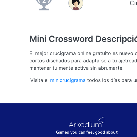
2
Ci
Mini Crossword
Descripci
El mejor crucigrama online gratuito es nuevo 
cortos diseñados para adaptarse a tu ajetreada
mantener tu mente activa sin abrumarte.
¡Visita el
minicrucigrama
todos los días para u
Games
y
ou can
f
eel good about