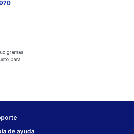
970
crucigramas
justo para
oporte
ía de ayuda