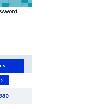
ossword
es
O
,880