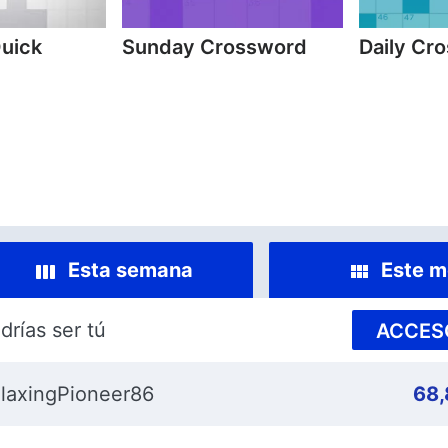
Quick
Sunday Crossword
Daily Cr
Esta semana
Este m
drías ser tú
ACCES
laxingPioneer86
68