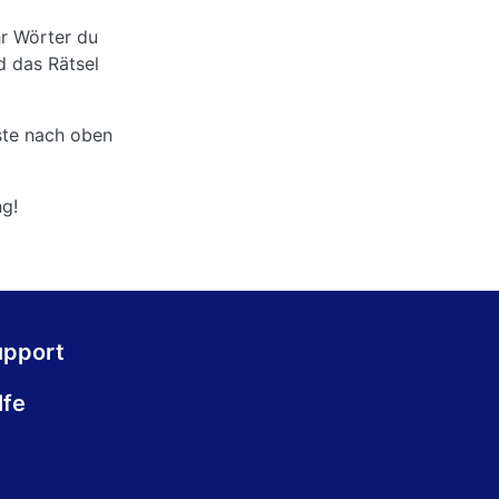
r Wörter du
d das Rätsel
iste nach oben
ng!
upport
lfe