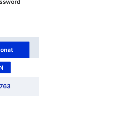
ossword
onat
N
,763