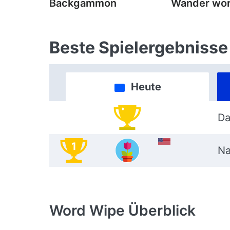
Backgammon
Wander wo
Beste Spielergebnisse
Heute
Da
1
N
Word Wipe
Überblick