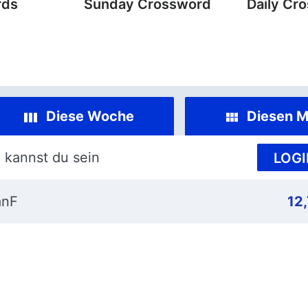
rds
Sunday Crossword
Daily Cr
Diese Woche
Diesen M
 kannst du sein
LOGI
anF
12