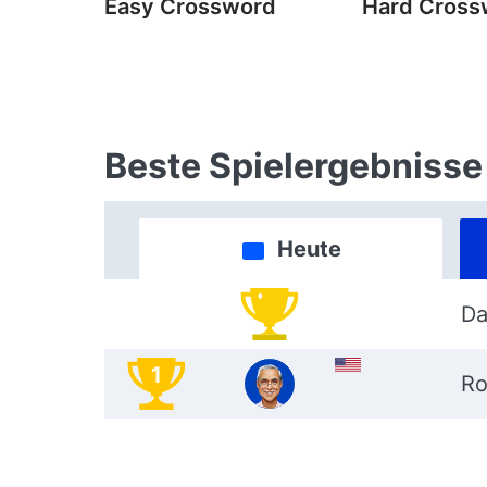
Easy Crossword
Hard Cross
Beste Spielergebnisse
Heute
Da
1
Ro