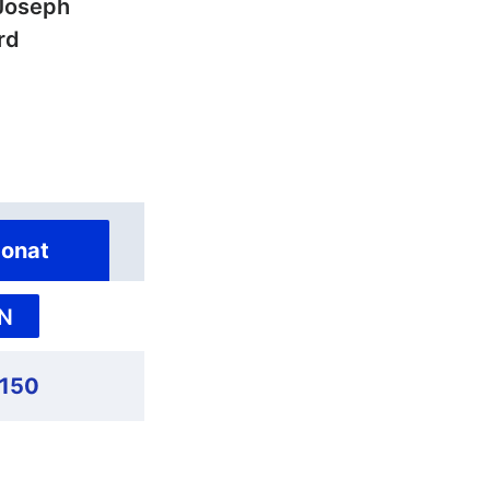
Joseph
rd
onat
N
,150