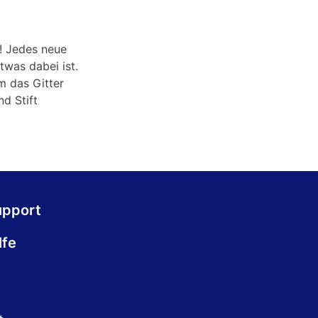
g! Jedes neue
twas dabei ist.
m das Gitter
nd Stift
upport
lfe