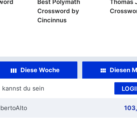
word
Best Polymath
Thomas 
Crossword by
Crosswo
Cincinnus
Diese Woche
Diesen M
 kannst du sein
LOGI
bertoAlto
103