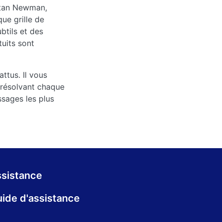
 Stan Newman,
ue grille de
tils et des
tuits sont
ttus. Il vous
n résolvant chaque
ssages les plus
sistance
ide d'assistance