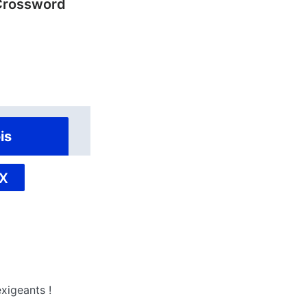
Crossword
is
X
xigeants !