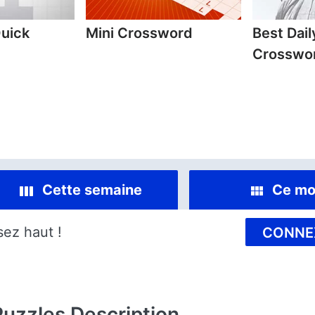
Quick
Mini Crossword
Best Dai
Crosswo
Cette semaine
Ce mo
sez haut !
CONNE
Puzzles
Description