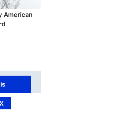
ly American
rd
is
X