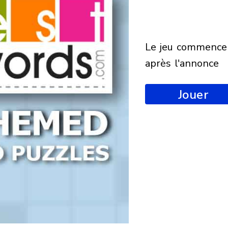
le jeu commencera
après l'annonce
Jouer