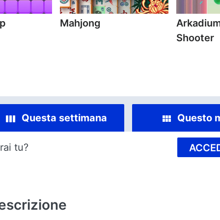
mp
Mahjong
Arkadium
Shooter
Questa settimana
Questo 
rai tu?
ACCED
escrizione