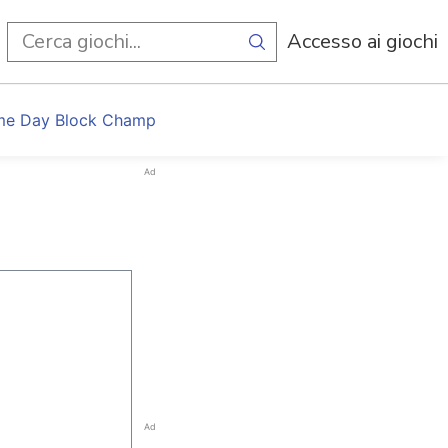
i
Accesso ai giochi
e Day Block Champ
Ad
Ad