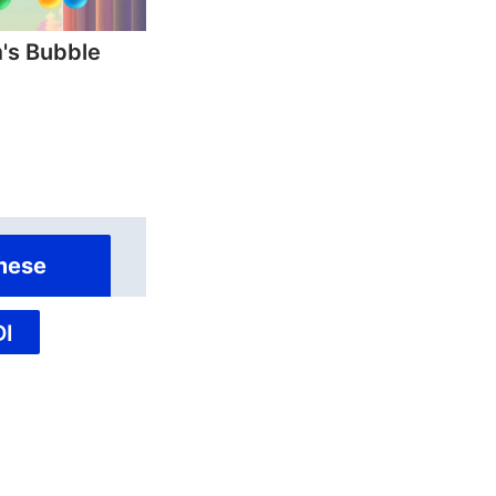
's Bubble
mese
I