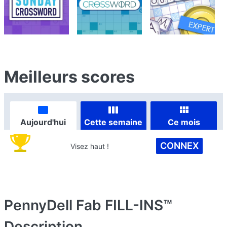
Meilleurs scores
Aujourd'hui
Cette semaine
Ce mois
CONNEX
Visez haut !
PennyDell Fab FILL-INS™
Description