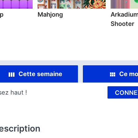
mp
Mahjong
Arkadium
Shooter
Cette semaine
Ce mo
sez haut !
CONNE
escription