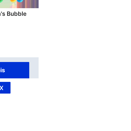
's Bubble
is
X