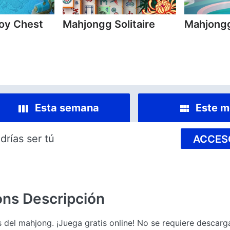
oy Chest
Mahjongg Solitaire
Mahjong
Esta semana
Este m
drías ser tú
ACCES
ons
Descripción
l mahjong. ¡Juega gratis online! No se requiere descarga 