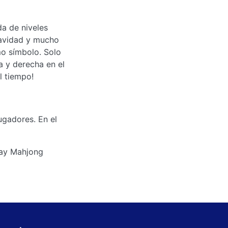
da de niveles
Navidad y mucho
mo símbolo. Solo
a y derecha en el
l tiempo!
ugadores. En el
iday Mahjong