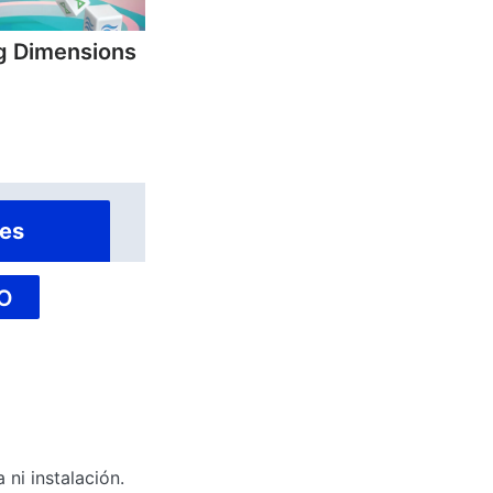
g Dimensions
es
O
ni instalación.